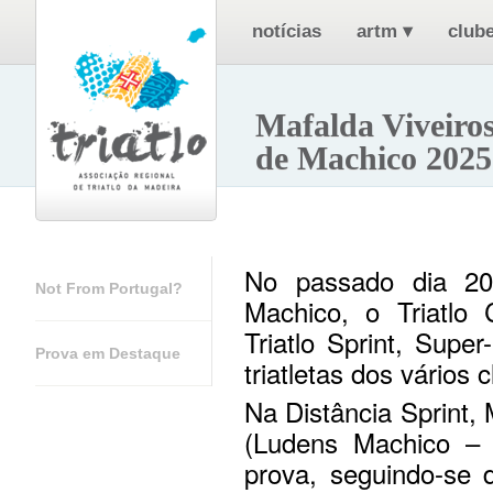
notícias
artm
▾
clube
Mafalda Viveiros
de Machico 2025
No passado dia 20
Not From Portugal?
Machico, o Triatlo 
Triatlo Sprint, Sup
Prova em Destaque
triatletas dos vários 
Na Distância Sprint,
(Ludens Machico – 
prova, seguindo-se 