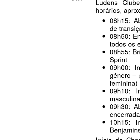
Ludens Clube
horários, apro
08h15: Ab
de transi
08h50: En
todos os 
08h55: Br
Sprint
09h00: In
género – p
feminina)
09h10: I
masculina,
09h30: Ab
encerrada
10h15: I
Benjamins
Início do Che