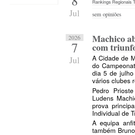
8
Rankings Regionais Tr
Jul
sem opiniões
Machico ab
2026
7
com triunf
A Cidade de M
Jul
do Campeonato
dia 5 de julho
vários clubes r
Pedro Priost
Ludens Machic
prova princip
Individual de 
A equipa anfi
também Bruno 