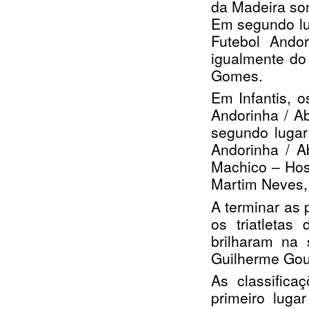
da Madeira som
Em segundo lu
Futebol Andor
igualmente do
Gomes.
Em Infantis, o
Andorinha / A
segundo lugar
Andorinha / A
Machico – Hosp
Martim Neves, 
A terminar as
os triatletas
brilharam na 
Guilherme Gou
As classifica
primeiro luga