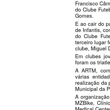
Francisco Câma
do Clube Futeb
Gomes.
E ao cair do 
de Infantis, co
do Clube Fute
terceiro lugar
clube, Miguel
Em clubes jov
foram os triat
A ARTM, como
várias entida
realização da
Municipal da 
A organização
MZBike, Clíni
Medical Cente