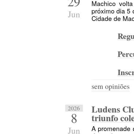
29
Machico volta
próximo dia 5 
Jun
Cidade de Mac
Regu
Perc
Insc
sem opiniões
Ludens Clu
2026
8
triunfo co
A promenade d
Jun