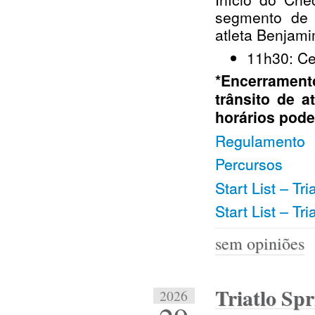
segmento de 
atleta Benjami
11h30: Ce
*Encerramen
trânsito de a
horários pode
Regulamento
Percursos
Start List – T
Start List – T
sem opiniões
Triatlo Sp
2026