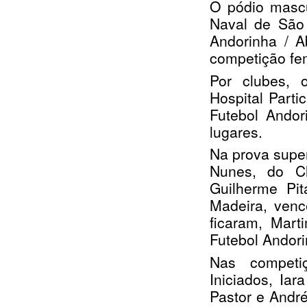
O pódio mascu
Naval de São 
Andorinha / A
competição fe
Por clubes, 
Hospital Parti
Futebol Andor
lugares.
Na prova supe
Nunes, do Cl
Guilherme Pit
Madeira, venc
ficaram, Mar
Futebol Andori
Nas competi
Iniciados, Ia
Pastor e Andr