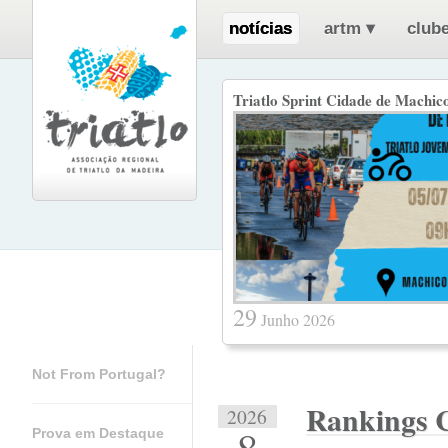
notícias
artm
▾
clube
Triatlo Sprint Cidade de Machico
29
Junho 2026
Not From Portugal?
Rankings C
2026
Prova em Destaque