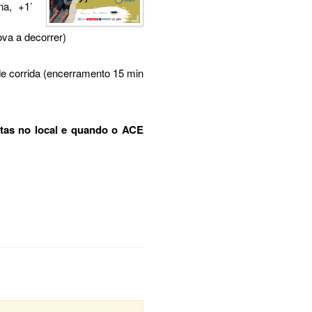
na, +1’
ova a decorrer)
 de corrida (encerramento 15 min
etas no local e quando o ACE