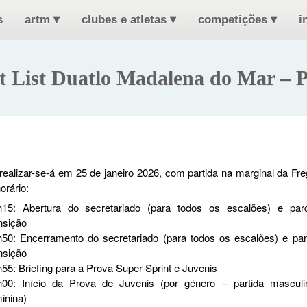
s
artm
▾
clubes e atletas
▾
competições
▾
i
t List Duatlo Madalena do Mar – P
realizar-se-á em 25 de janeiro 2026, com partida na marginal da F
orário:
h15: Abertura do secretariado (para todos os escalões) e pa
nsição
h50: Encerramento do secretariado (para todos os escalões) e pa
nsição
55: Briefing para a Prova Super-Sprint e Juvenis
h00: Início da Prova de Juvenis (por género – partida masculi
inina)