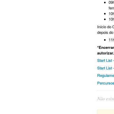
09
fem
10h
10h
Início do 
depois do 
11
*Encerra
autorizar
Start Lis
Start Lis
Regulame
Percurso
Não exist