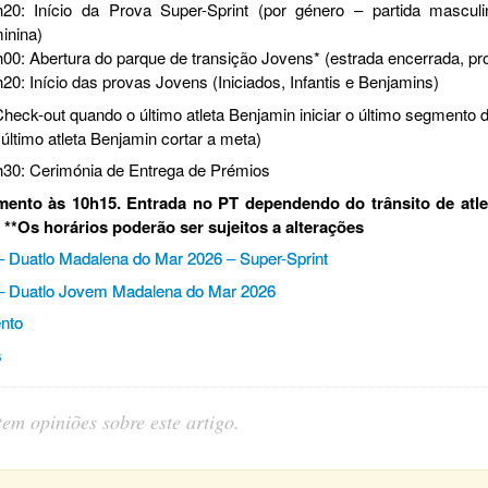
h20: Início da Prova Super-Sprint (por género – partida masculi
inina)
00: Abertura do parque de transição Jovens* (estrada encerrada, pr
20: Início das provas Jovens (Iniciados, Infantis e Benjamins)
Check-out quando o último atleta Benjamin iniciar o último segmento
último atleta Benjamin cortar a meta)
h30: Cerimónia de Entrega de Prémios
mento às 10h15. Entrada no PT dependendo do trânsito de atl
. **Os horários poderão ser sujeitos a alterações
t – Duatlo Madalena do Mar 2026 – Super-Sprint
t – Duatlo Jovem Madalena do Mar 2026
nto
s
em opiniões sobre este artigo.