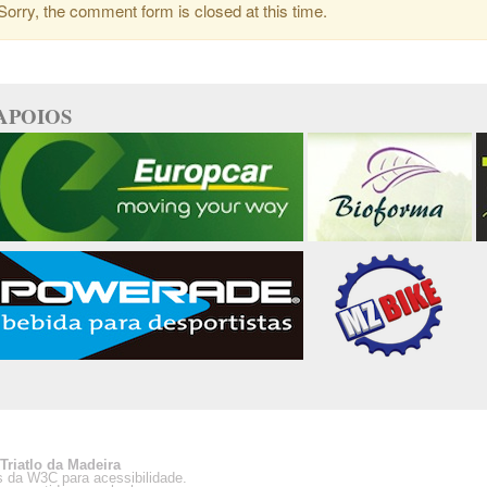
orry, the comment form is closed at this time.
APOIOS
Triatlo da Madeira
s da W3C para acessibilidade.