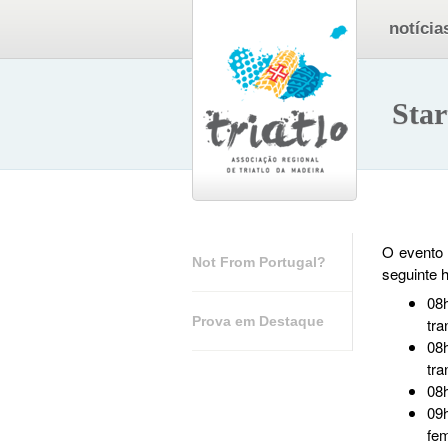
notícia
Star
O evento 
Not From Portugal?
seguinte h
08
Prova em Destaque
tra
08
tra
08h
09
fem