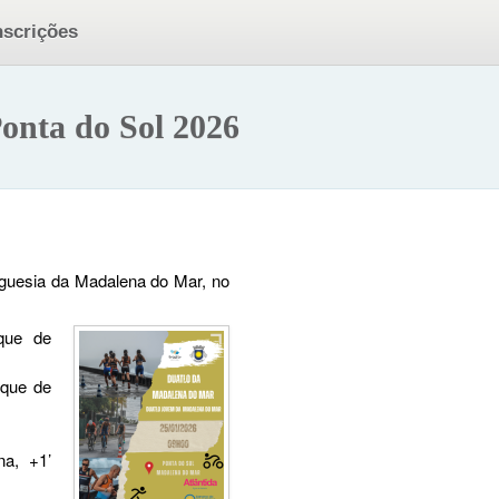
nscrições
onta do Sol 2026
reguesia da Madalena do Mar, no
rque de
rque de
na, +1’